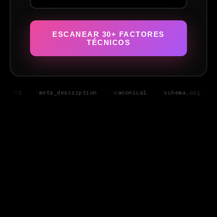
ESCANEAR 30+ FACTORES
TÉCNICOS
h1
meta_description
canonical
schema.org